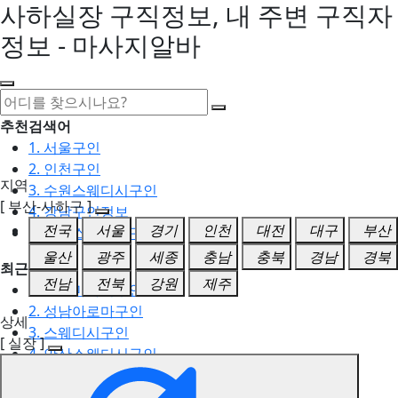
사하실장 구직정보, 내 주변 구직자
정보 - 마사지알바
추천검색어
1. 서울구인
2. 인천구인
지역
3. 수원스웨디시구인
[ 부산-사하구 ]
4. 강남구인정보
전국
서울
경기
인천
대전
대구
부산
5. 동탄스웨디시구인
울산
광주
세종
충남
충북
경남
경북
최근검색어
전남
전북
강원
제주
1. 일산마사지구인
2. 성남아로마구인
상세
3. 스웨디시구인
[ 실장 ]
4. 안산스웨디시구인
5. 아로마구인