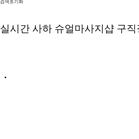
검색초기화
실시간 사하 슈얼마사지샵 구직