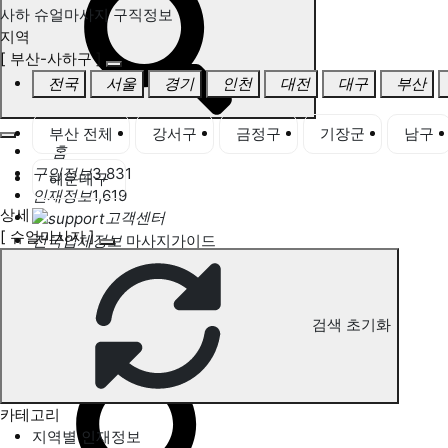
사하 슈얼마사지 구직정보
지역
[ 부산-사하구 ]
전국
서울
경기
인천
대전
대구
부산
부산 전체
강서구
금정구
기장군
남구
홈
구인정보
3,831
해운대구
인재정보
1,619
상세
고객센터
[ 슈얼마사지 ]
전국업체정보
마사지가이드
업체 서비스 관리
개인 서비스 관리
검색 초기화
사하 슈얼마사지 구직정보
카테고리
지역별 인재정보