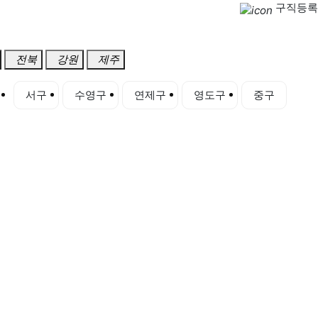
구직등록
전북
강원
제주
서구
수영구
연제구
영도구
중구