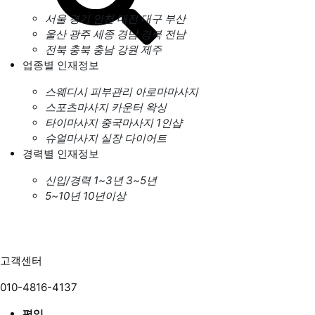
서울
경기
인천
대전
대구
부산
울산
광주
세종
경남
경북
전남
전북
충북
충남
강원
제주
업종별 인재정보
스웨디시
피부관리
아로마마사지
스포츠마사지
카운터
왁싱
타이마사지
중국마사지
1인샵
슈얼마사지
실장
다이어트
경력별 인재정보
신입/경력
1~3년
3~5년
5~10년
10년이상
고객센터
010-4816-4137
평일