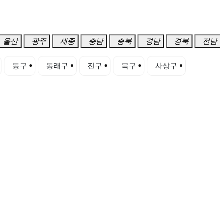
울산
광주
세종
충남
충북
경남
경북
전남
동구
동래구
진구
북구
사상구
사하구