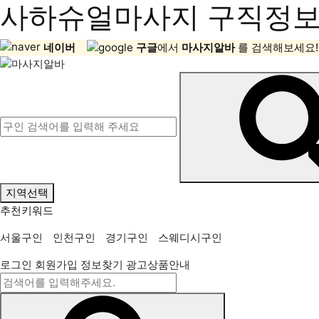
사하슈얼마사지 구직정보,
네이버
구글
에서
마사지알바
를 검색해보세요!
지역선택
추천키워드
서울구인
인천구인
경기구인
스웨디시구인
로그인
회원가입
정보찾기
광고상품안내