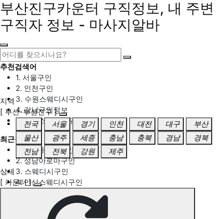
부산진구카운터 구직정보, 내 주변
구직자 정보 - 마사지알바
추천검색어
1. 서울구인
2. 인천구인
3. 수원스웨디시구인
지역
4. 강남구인정보
[ 부산-부산진구 ]
5. 동탄스웨디시구인
전국
서울
경기
인천
대전
대구
부산
울산
광주
세종
충남
충북
경남
경북
최근검색어
1. 일산마사지구인
전남
전북
강원
제주
2. 성남아로마구인
상세
3. 스웨디시구인
[ 카운터 ]
4. 안산스웨디시구인
5. 아로마구인