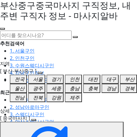
부산중구중국마사지 구직정보, 내
주변 구직자 정보 - 마사지알바
추천검색어
1. 서울구인
2. 인천구인
지역
3. 수원스웨디시구인
[ 부산-부산중구 ]
4. 강남구인정보
전국
서울
경기
인천
대전
대구
부산
5. 동탄스웨디시구인
울산
광주
세종
충남
충북
경남
경북
최근검색어
전남
전북
강원
제주
1. 일산마사지구인
2. 성남아로마구인
상세
3. 스웨디시구인
[ 중국마사지 ]
4. 안산스웨디시구인
5. 아로마구인