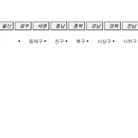
울산
광주
세종
충남
충북
경남
경북
전남
동구
동래구
진구
북구
사상구
사하구