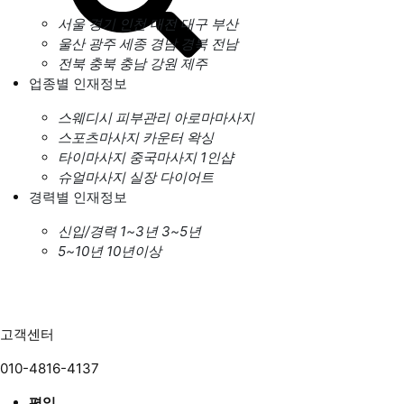
서울
경기
인천
대전
대구
부산
울산
광주
세종
경남
경북
전남
전북
충북
충남
강원
제주
업종별 인재정보
스웨디시
피부관리
아로마마사지
스포츠마사지
카운터
왁싱
타이마사지
중국마사지
1인샵
슈얼마사지
실장
다이어트
경력별 인재정보
신입/경력
1~3년
3~5년
5~10년
10년이상
고객센터
010-4816-4137
평일