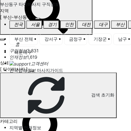
부산동구 타이마사지 구직정보
지역
[ 부산-부산동구 ]
전국
서울
경기
인천
대전
대구
부산
부산 전체
강서구
금정구
기장군
남구
홈
구인정보
3,831
해운대구
인재정보
1,619
상세
고객센터
[ 타이마사지 ]
전국업체정보
마사지가이드
업체 서비스 관리
개인 서비스 관리
검색 초기화
부산동구 타이마사지 구직정보
카테고리
지역별 인재정보