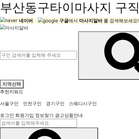
부산동구타이마사지 구직정
네이버
구글
에서
마사지알바
를 검색해보세요!
지역선택
추천키워드
서울구인
인천구인
경기구인
스웨디시구인
로그인
회원가입
정보찾기
광고상품안내