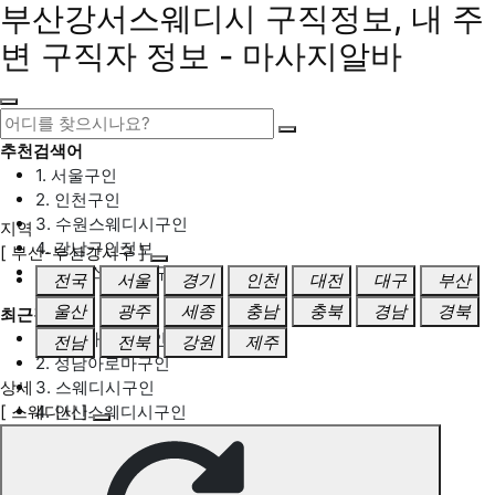
부산강서스웨디시 구직정보, 내 주
변 구직자 정보 - 마사지알바
추천검색어
1. 서울구인
2. 인천구인
3. 수원스웨디시구인
지역
4. 강남구인정보
[ 부산-부산강서구 ]
5. 동탄스웨디시구인
전국
서울
경기
인천
대전
대구
부산
울산
광주
세종
충남
충북
경남
경북
최근검색어
1. 일산마사지구인
전남
전북
강원
제주
2. 성남아로마구인
상세
3. 스웨디시구인
[ 스웨디시 ]
4. 안산스웨디시구인
5. 아로마구인