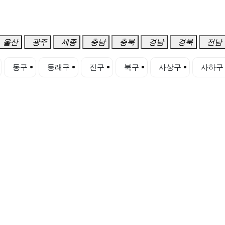
울산
광주
세종
충남
충북
경남
경북
전남
동구
동래구
진구
북구
사상구
사하구