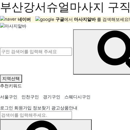
부산강서슈얼마사지 구직정
네이버
구글
에서
마사지알바
를 검색해보세요!
지역선택
추천키워드
서울구인
인천구인
경기구인
스웨디시구인
로그인
회원가입
정보찾기
광고상품안내