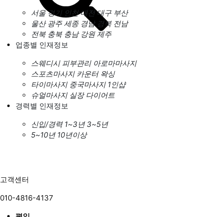
서울
경기
인천
대전
대구
부산
울산
광주
세종
경남
경북
전남
전북
충북
충남
강원
제주
업종별 인재정보
스웨디시
피부관리
아로마마사지
스포츠마사지
카운터
왁싱
타이마사지
중국마사지
1인샵
슈얼마사지
실장
다이어트
경력별 인재정보
신입/경력
1~3년
3~5년
5~10년
10년이상
고객센터
010-4816-4137
평일