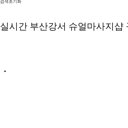
검색초기화
실시간 부산강서 슈얼마사지샵