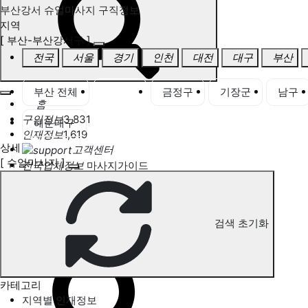
부산강서 슈얼마사지 구직정보
지역
[ 부산-부산강서구 ]
전국
서울
경기
인천
대전
대구
부산
부산 전체
강서구
금정구
기장군
남구
홈
구인정보
3,831
해운대구
인재정보
1,619
상세
고객센터
[ 슈얼마사지 ]
전국업체정보
마사지가이드
업체 서비스 관리
개인 서비스 관리
검색 초기화
부산강서 슈얼마사지 구직정보
카테고리
지역별 인재정보