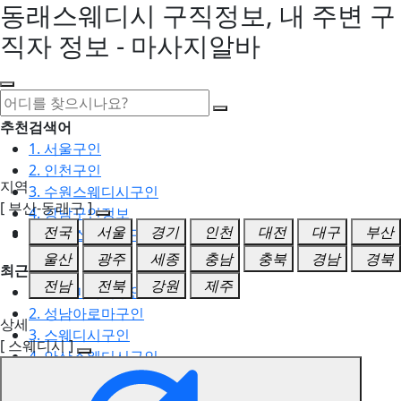
동래스웨디시 구직정보, 내 주변 구
직자 정보 - 마사지알바
추천검색어
1. 서울구인
2. 인천구인
지역
3. 수원스웨디시구인
[ 부산-동래구 ]
4. 강남구인정보
전국
서울
경기
인천
대전
대구
부산
5. 동탄스웨디시구인
울산
광주
세종
충남
충북
경남
경북
최근검색어
전남
전북
강원
제주
1. 일산마사지구인
2. 성남아로마구인
상세
3. 스웨디시구인
[ 스웨디시 ]
4. 안산스웨디시구인
5. 아로마구인