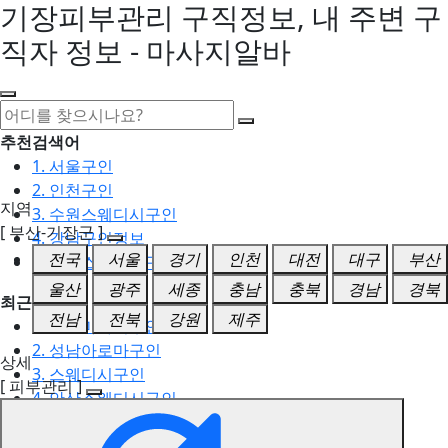
기장피부관리 구직정보, 내 주변 구
직자 정보 - 마사지알바
추천검색어
1. 서울구인
2. 인천구인
지역
3. 수원스웨디시구인
[ 부산-기장군 ]
4. 강남구인정보
전국
서울
경기
인천
대전
대구
부산
5. 동탄스웨디시구인
울산
광주
세종
충남
충북
경남
경북
최근검색어
전남
전북
강원
제주
1. 일산마사지구인
2. 성남아로마구인
상세
3. 스웨디시구인
[ 피부관리 ]
4. 안산스웨디시구인
5. 아로마구인