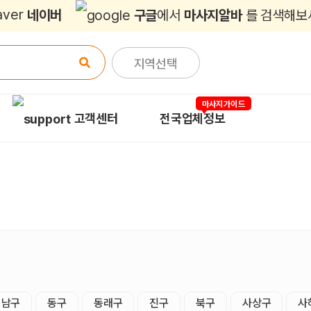
네이버
구글
에서
마사지알바
를 검색해보
지역선택
마사지가이드
고객센터
전국업체정보
남구
동구
동래구
진구
북구
사상구
사