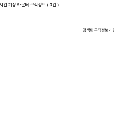
전체 목록
시간 기장 카운터 구직정보
(
0
건 )
검색된 구직정보가