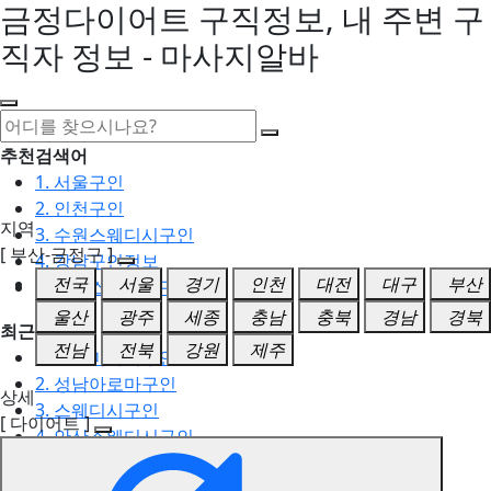
금정다이어트 구직정보, 내 주변 구
직자 정보 - 마사지알바
추천검색어
1. 서울구인
2. 인천구인
지역
3. 수원스웨디시구인
[ 부산-금정구 ]
4. 강남구인정보
전국
서울
경기
인천
대전
대구
부산
5. 동탄스웨디시구인
울산
광주
세종
충남
충북
경남
경북
최근검색어
전남
전북
강원
제주
1. 일산마사지구인
2. 성남아로마구인
상세
3. 스웨디시구인
[ 다이어트 ]
4. 안산스웨디시구인
5. 아로마구인