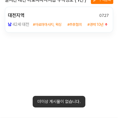
대전지역
07.27
남
42세 대전
#아로마마사지, 왁싱
#추후협의
#경력 10년
↑
더이상 게시물이 없습니다.