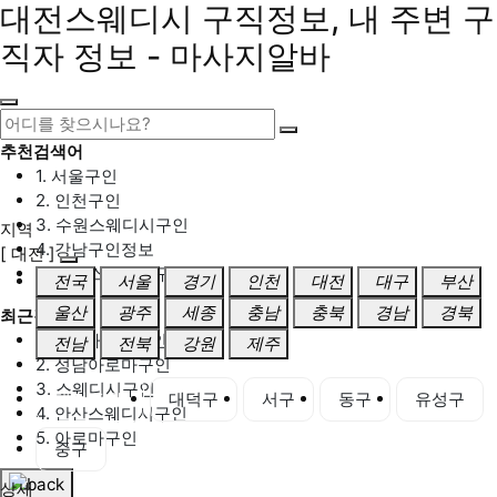
대전스웨디시 구직정보, 내 주변 구
직자 정보 - 마사지알바
추천검색어
1. 서울구인
2. 인천구인
3. 수원스웨디시구인
지역
4. 강남구인정보
[ 대전 ]
5. 동탄스웨디시구인
전국
서울
경기
인천
대전
대구
부산
울산
광주
세종
충남
충북
경남
경북
최근검색어
1. 일산마사지구인
전남
전북
강원
제주
2. 성남아로마구인
3. 스웨디시구인
대전 전체
대덕구
서구
동구
유성구
4. 안산스웨디시구인
5. 아로마구인
중구
상세