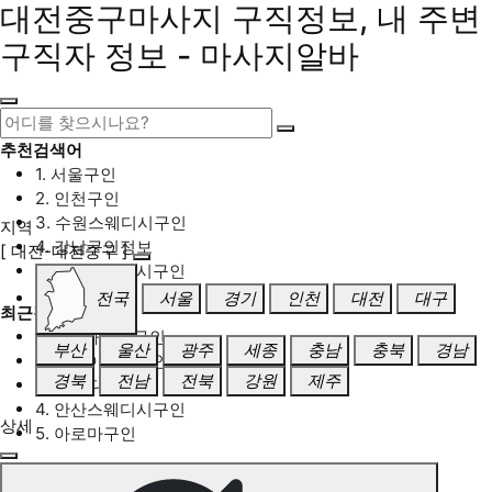
대전중구마사지 구직정보, 내 주변
구직자 정보 - 마사지알바
추천검색어
1. 서울구인
2. 인천구인
3. 수원스웨디시구인
지역
4. 강남구인정보
[ 대전-대전중구 ]
5. 동탄스웨디시구인
전국
서울
경기
인천
대전
대구
최근검색어
1. 일산마사지구인
부산
울산
광주
세종
충남
충북
경남
2. 성남아로마구인
경북
전남
전북
강원
제주
3. 스웨디시구인
4. 안산스웨디시구인
상세
5. 아로마구인