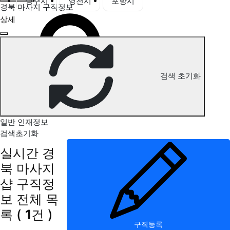
영주시
영천시
포항시
경북 마사지 구직정보
상세
검색 초기화
일반 인재정보
검색초기화
실시간 경
북 마사지
샵 구직정
보
전체 목
록
(
1
건 )
구직등록