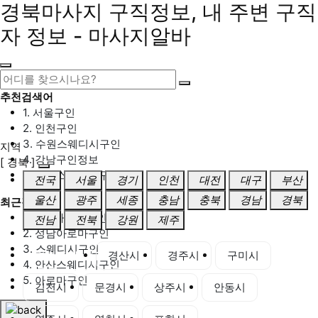
경북마사지 구직정보, 내 주변 구직
자 정보 - 마사지알바
추천검색어
1. 서울구인
2. 인천구인
3. 수원스웨디시구인
지역
4. 강남구인정보
[ 경북 ]
5. 동탄스웨디시구인
전국
서울
경기
인천
대전
대구
부산
울산
광주
세종
충남
충북
경남
경북
최근검색어
1. 일산마사지구인
전남
전북
강원
제주
2. 성남아로마구인
3. 스웨디시구인
경북 전체
경산시
경주시
구미시
4. 안산스웨디시구인
5. 아로마구인
김천시
문경시
상주시
안동시