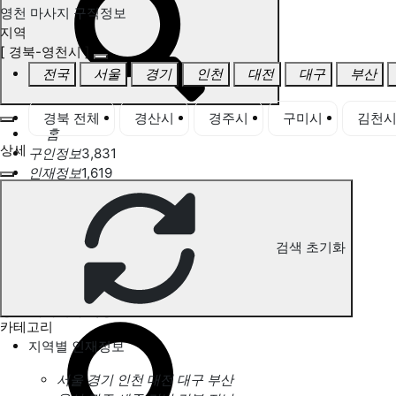
영천 마사지 구직정보
지역
[ 경북-영천시 ]
전국
서울
경기
인천
대전
대구
부산
경북 전체
경산시
경주시
구미시
김천
홈
상세
구인정보
3,831
인재정보
1,619
고객센터
전국업체정보
마사지가이드
업체 서비스 관리
검색 초기화
개인 서비스 관리
영천 마사지 구직정보
카테고리
지역별 인재정보
서울
경기
인천
대전
대구
부산