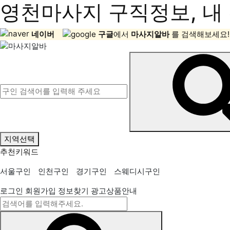
영천마사지 구직정보, 내 
네이버
구글
에서
마사지알바
를 검색해보세요!
지역선택
추천키워드
서울구인
인천구인
경기구인
스웨디시구인
로그인
회원가입
정보찾기
광고상품안내