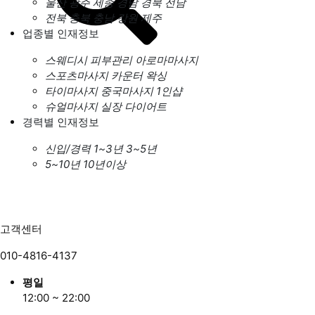
울산
광주
세종
경남
경북
전남
전북
충북
충남
강원
제주
업종별 인재정보
스웨디시
피부관리
아로마마사지
스포츠마사지
카운터
왁싱
타이마사지
중국마사지
1인샵
슈얼마사지
실장
다이어트
경력별 인재정보
신입/경력
1~3년
3~5년
5~10년
10년이상
고객센터
010-4816-4137
평일
12:00 ~ 22:00