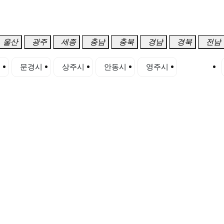
울산
광주
세종
충남
충북
경남
경북
전남
시
문경시
상주시
안동시
영주시
영천시