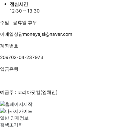
점심시간
12:30 ~ 13:30
주말 · 공휴일 휴무
이메일상담
moneyajsl@naver.com
계좌번호
209702-04-237973
입금은행
예금주 : 코리아닷컴(임채진)
일반 인재정보
검색초기화