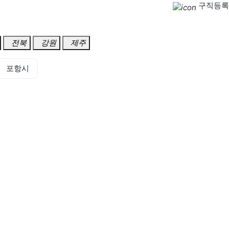
구직등록
전북
강원
제주
포항시