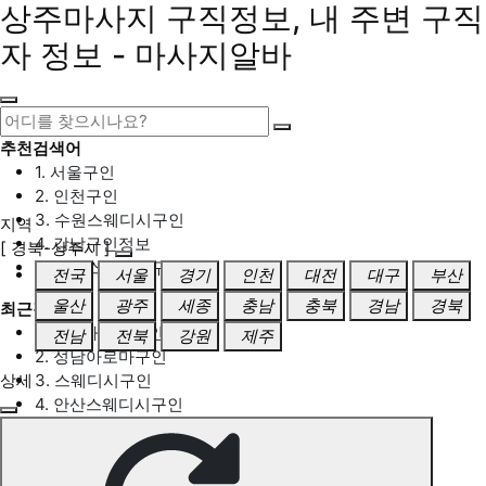
상주마사지 구직정보, 내 주변 구직
자 정보 - 마사지알바
추천검색어
1. 서울구인
2. 인천구인
3. 수원스웨디시구인
지역
4. 강남구인정보
[ 경북-상주시 ]
5. 동탄스웨디시구인
전국
서울
경기
인천
대전
대구
부산
울산
광주
세종
충남
충북
경남
경북
최근검색어
1. 일산마사지구인
전남
전북
강원
제주
2. 성남아로마구인
상세
3. 스웨디시구인
4. 안산스웨디시구인
5. 아로마구인