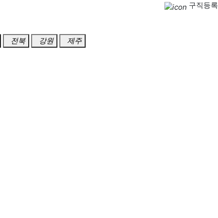
구직등록
전북
강원
제주