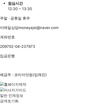
점심시간
12:30 ~ 13:30
주말 · 공휴일 휴무
이메일상담
moneyajsl@naver.com
계좌번호
209702-04-237973
입금은행
예금주 : 코리아닷컴(임채진)
일반 인재정보
검색초기화