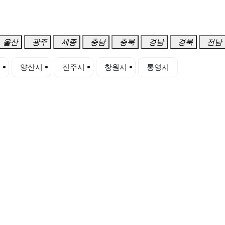
울산
광주
세종
충남
충북
경남
경북
전남
시
양산시
진주시
창원시
통영시