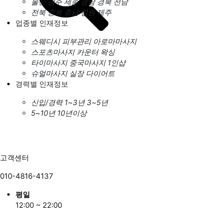
울산
광주
세종
경남
경북
전남
전북
충북
충남
강원
제주
업종별 인재정보
스웨디시
피부관리
아로마마사지
스포츠마사지
카운터
왁싱
타이마사지
중국마사지
1인샵
슈얼마사지
실장
다이어트
경력별 인재정보
신입/경력
1~3년
3~5년
5~10년
10년이상
고객센터
010-4816-4137
평일
12:00 ~ 22:00