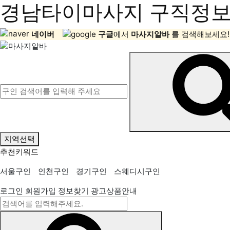
경남타이마사지 구직정보,
네이버
구글
에서
마사지알바
를 검색해보세요!
지역선택
추천키워드
서울구인
인천구인
경기구인
스웨디시구인
로그인
회원가입
정보찾기
광고상품안내