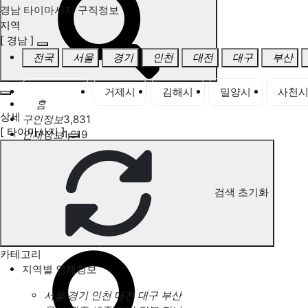
경남 타이마사지 구직정보
지역
[ 경남 ]
전국
서울
경기
인천
대전
대구
부산
경남 전체
거제시
김해시
밀양시
사천
홈
상세
구인정보
3,831
[ 타이마사지 ]
인재정보
1,619
고객센터
전국업체정보
마사지가이드
업체 서비스 관리
검색 초기화
개인 서비스 관리
경남 타이마사지 구직정보
카테고리
지역별 인재정보
서울
경기
인천
대전
대구
부산