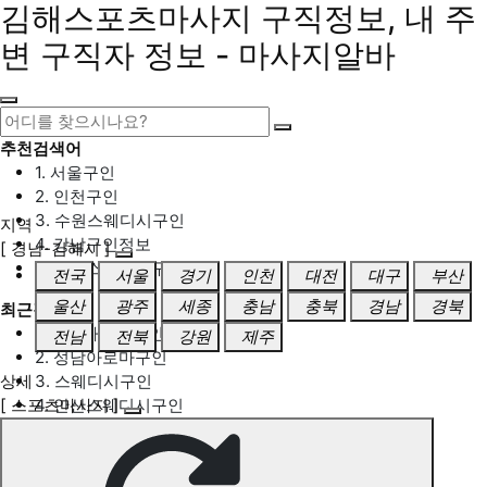
김해스포츠마사지 구직정보, 내 주
변 구직자 정보 - 마사지알바
추천검색어
1. 서울구인
2. 인천구인
3. 수원스웨디시구인
지역
4. 강남구인정보
[ 경남-김해시 ]
5. 동탄스웨디시구인
전국
서울
경기
인천
대전
대구
부산
울산
광주
세종
충남
충북
경남
경북
최근검색어
1. 일산마사지구인
전남
전북
강원
제주
2. 성남아로마구인
상세
3. 스웨디시구인
[ 스포츠마사지 ]
4. 안산스웨디시구인
5. 아로마구인