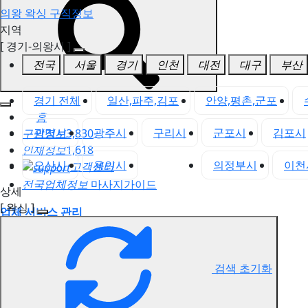
의왕 왁싱 구직정보
지역
[ 경기-의왕시 ]
전국
서울
경기
인천
대전
대구
부산
경기 전체
일산,파주,김포
안양,평촌,군포
홈
광명시
광주시
구리시
군포시
김포시
구인정보
3,830
인재정보
1,618
오산시
용인시
의왕시
의정부시
이천
고객센터
전국업체정보
마사지가이드
상세
[ 왁싱 ]
업체 서비스 관리
개인 서비스 관리
의왕 왁싱 구직정보
검색 초기화