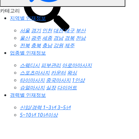
카테고리
지역별 인재정보
서울
경기
인천
대전
대구
부산
울산
광주
세종
경남
경북
전남
전북
충북
충남
강원
제주
업종별 인재정보
스웨디시
피부관리
아로마마사지
스포츠마사지
카운터
왁싱
타이마사지
중국마사지
1인샵
슈얼마사지
실장
다이어트
경력별 인재정보
신입/경력
1~3년
3~5년
5~10년
10년이상