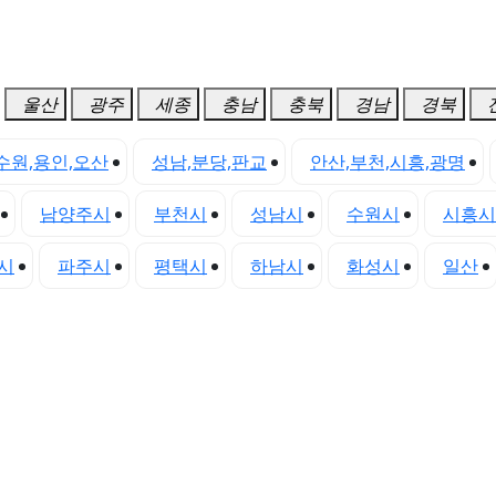
울산
광주
세종
충남
충북
경남
경북
수원,용인,오산
성남,분당,판교
안산,부천,시흥,광명
남양주시
부천시
성남시
수원시
시흥시
시
파주시
평택시
하남시
화성시
일산