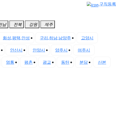
구직등록
전남
전북
강원
제주
화성,평택,안성
구리,하남,남양주
고양시
안산시
안양시
양주시
여주시
영통
평촌
광교
동탄
분당
산본