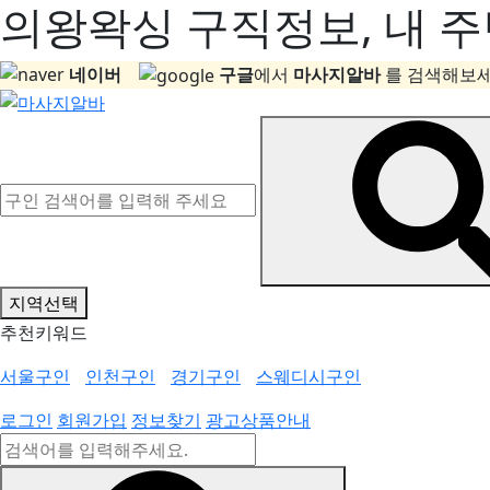
의왕왁싱 구직정보, 내 주
네이버
구글
에서
마사지알바
를 검색해보세
지역선택
추천키워드
서울구인
인천구인
경기구인
스웨디시구인
로그인
회원가입
정보찾기
광고상품안내