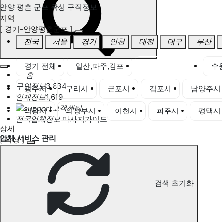
안양 평촌 군포 왁싱 구직정보
지역
[ 경기-안양평촌군포 ]
전국
서울
경기
인천
대전
대구
부산
경기 전체
일산,파주,김포
안양,평촌,군포
수
홈
구인정보
3,834
광주시
구리시
군포시
김포시
남양주시
인재정보
1,619
고객센터
의왕시
의정부시
이천시
파주시
평택시
전국업체정보
마사지가이드
상세
업체 서비스 관리
[ 왁싱 ]
개인 서비스 관리
안양 평촌 군포 왁싱 구직정보
검색 초기화