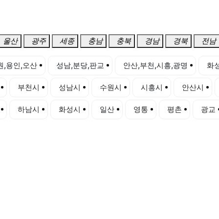
울산
광주
세종
충남
충북
경남
경북
전남
원,용인,오산
성남,분당,판교
안산,부천,시흥,광명
화성
부천시
성남시
수원시
시흥시
안산시
하남시
화성시
일산
영통
평촌
광교