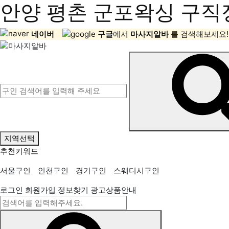
안양 평촌 군포왁싱 구직정
네이버
구글
에서
마사지알바
를 검색해보세요!
지역선택
추천키워드
서울구인
인천구인
경기구인
스웨디시구인
로그인
회원가입
정보찾기
광고상품안내