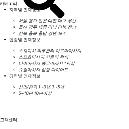
카테고리
지역별 인재정보
서울
경기
인천
대전
대구
부산
울산
광주
세종
경남
경북
전남
전북
충북
충남
강원
제주
업종별 인재정보
스웨디시
피부관리
아로마마사지
스포츠마사지
카운터
왁싱
타이마사지
중국마사지
1인샵
슈얼마사지
실장
다이어트
경력별 인재정보
신입/경력
1~3년
3~5년
5~10년
10년이상
고객센터