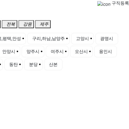
구직등록
전북
강원
제주
,평택,안성
구리,하남,남양주
고양시
광명시
안양시
양주시
여주시
오산시
용인시
동탄
분당
산본