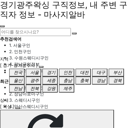
경기광주왁싱 구직정보, 내 주변 구
직자 정보 - 마사지알바
추천검색어
1. 서울구인
2. 인천구인
3. 수원스웨디시구인
지역
4. 강남구인정보
[ 경기-경기광주시 ]
5. 동탄스웨디시구인
전국
서울
경기
인천
대전
대구
부산
울산
광주
세종
충남
충북
경남
경북
최근검색어
1. 일산마사지구인
전남
전북
강원
제주
2. 성남아로마구인
상세
3. 스웨디시구인
[ 왁싱 ]
4. 안산스웨디시구인
5. 아로마구인