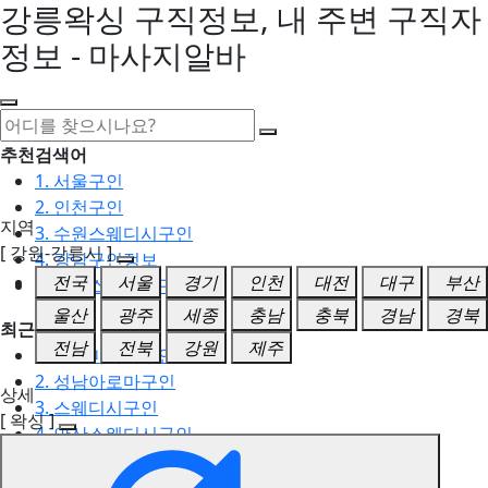
강릉왁싱 구직정보, 내 주변 구직자
정보 - 마사지알바
추천검색어
1. 서울구인
2. 인천구인
지역
3. 수원스웨디시구인
[ 강원-강릉시 ]
4. 강남구인정보
전국
서울
경기
인천
대전
대구
부산
5. 동탄스웨디시구인
울산
광주
세종
충남
충북
경남
경북
최근검색어
전남
전북
강원
제주
1. 일산마사지구인
2. 성남아로마구인
상세
3. 스웨디시구인
[ 왁싱 ]
4. 안산스웨디시구인
5. 아로마구인