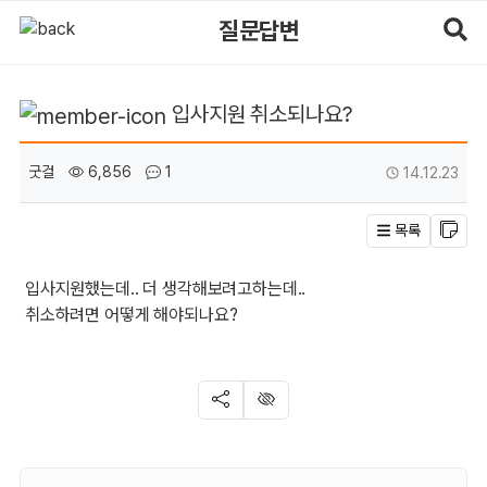
입사지원 취소되나요? > 질문답변 | 마사지알바
질문답변
입사지원 취소되나요?
페이지 정보
작성일
작성자
조회
댓글
굿걸
6,856
1
14.12.23
목록
입사지원했는데.. 더 생각해보려고하는데..
취소하려면 어떻게 해야되나요?
SNS 공유
신고