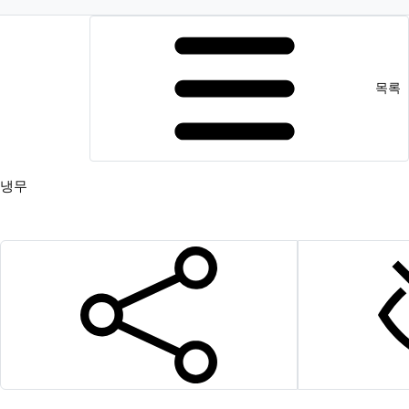
목록
냉무
SNS 공유