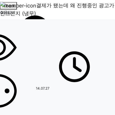
결제가 됐는데 왜 진행중인 광고가
질문답변
안뜨는지 (냉무)
페이지 정보
작성일
14.07.27