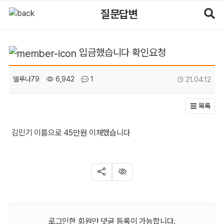
입금했습니다 확인요청 > 질문답변 | 마사지알바
질문답변
입금했습니다 확인요청
페이지 정보
작성일
작성자
조회
댓글
델루나79
6,942
1
21.04.12
목록
김민기 이름으로 45만원 이체했습니다
SNS 공유
신고
로그인한 회원만 댓글 등록이 가능합니다.