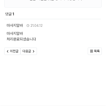
댓글
1
회원 문의 및 댓글
마사지알바님의 댓글
작성자
작성일
마사지알바
21.04.12
마사지알바
처리완료되셨습니다
이전글
다음글
목록