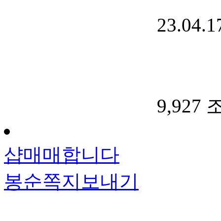
23.04.1
9,927
샵매매합니다
봉순
쪽지보내기