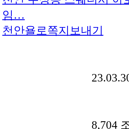
임…
천안욜로
쪽지보내기
23.03.3
8,704