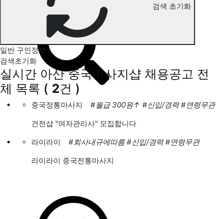
검색 초기화
아산 중국마사지 구인정보
일반 구인정보
검색초기화
실시간 아산 중국마사지샵 채용공고
전
체 목록
(
2
건 )
중국정통마사지
#월급 300원
↑
#신입/경력
#연령무관
건전샵 "여자관리사" 모집합니다
라이라이
#회사내규에따름
#신입/경력
#연령무관
라이라이 중국전통마사지