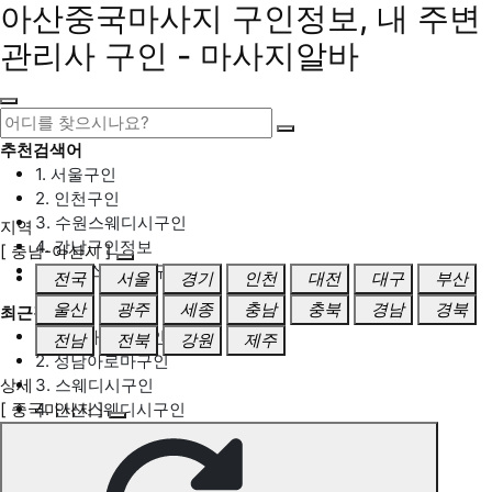
아산중국마사지 구인정보, 내 주변
관리사 구인 - 마사지알바
추천검색어
1. 서울구인
2. 인천구인
3. 수원스웨디시구인
지역
4. 강남구인정보
[ 충남-아산시 ]
5. 동탄스웨디시구인
전국
서울
경기
인천
대전
대구
부산
울산
광주
세종
충남
충북
경남
경북
최근검색어
1. 일산마사지구인
전남
전북
강원
제주
2. 성남아로마구인
상세
3. 스웨디시구인
[ 중국마사지 ]
4. 안산스웨디시구인
5. 아로마구인