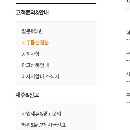
고객문의&안내
질문&답변
-
자주묻는질문
공지사항
-
광고상품안내
서
마사지알바 소식지
-
제휴&신고
구
-
사업제휴&광고문의
허위&불량게시글신고