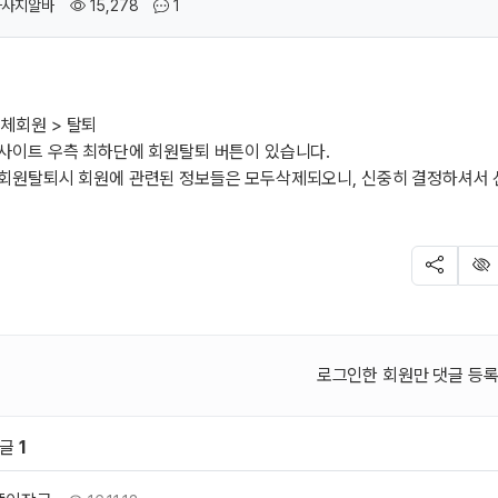
작성자
조회
댓글
마사지알바
15,278
1
체회원 > 탈퇴
 사이트 우측 최하단에 회원탈퇴 버튼이 있습니다.
 회원탈퇴시 회원에 관련된 정보들은 모두삭제되오니, 신중히 결정하셔서
SNS 공유
신
로그인한 회원만 댓글 등록
댓글
1
원 문의 및 댓글
이장군님의 댓글