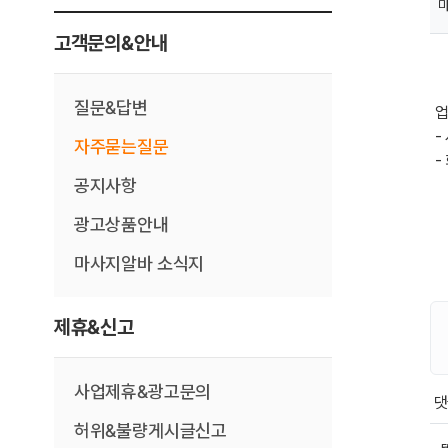
고객문의&안내
질문&답변
업
-
자주묻는질문
-
공지사항
광고상품안내
마사지알바 소식지
제휴&신고
사업제휴&광고문의
회
허위&불량게시글신고
똘