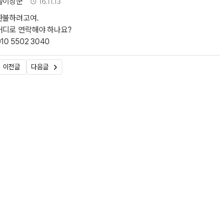
작성자
작성일
똘이장군
16.11.13
환불하려고여.
어디로 연락해야 하나요?
010 5502 3040
이전글
다음글