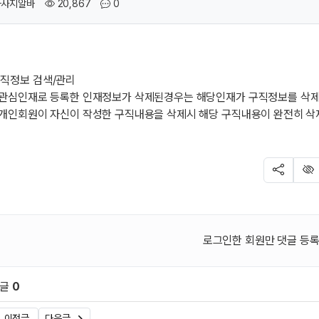
작성자
조회
댓글
마사지알바
20,867
0
직정보 검색/관리
 관심인재로 등록한 인재정보가 삭제된경우는 해당인재가 구직정보를 삭
 개인회원이 자신이 작성한 구직내용을 삭제시 해당 구직내용이 완전히 
SNS 공유
신
로그인한 회원만 댓글 등록
댓글
0
원 문의 및 댓글
이전글
다음글