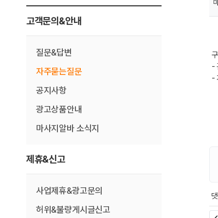
고객문의&안내
질문&답변
구
-
자주묻는질문
-
공지사항
광고상품안내
마사지알바 소식지
제휴&신고
사업제휴&광고문의
회
허위&불량게시글신고