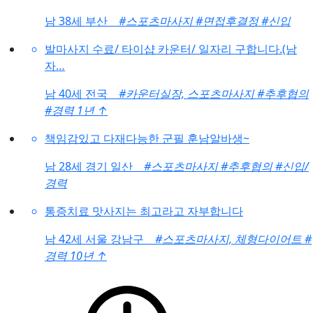
남
38세 부산
#스포츠마사지
#면접후결정
#신입
발마사지 수료/ 타이샵 카운터/ 일자리 구합니다.(남
자…
남
40세 전국
#카운터실장, 스포츠마사지
#추후협의
#경력 1년
↑
책임감있고 다재다능한 군필 훈남알바생~
남
28세 경기 일산
#스포츠마사지
#추후협의
#신입/
경력
통증치료 맛사지는 최고라고 자부합니다
남
42세 서울 강남구
#스포츠마사지, 체형다이어트
#
경력 10년
↑