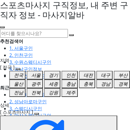
스포츠마사지 구직정보, 내 주변 구
직자 정보 - 마사지알바
추천검색어
1. 서울구인
2. 인천구인
지역
3. 수원스웨디시구인
[ 전국 ]
4. 강남구인정보
전국
서울
경기
인천
대전
대구
부산
5. 동탄스웨디시구인
울산
광주
세종
충남
충북
경남
경북
최근검색어
전남
전북
강원
제주
1. 일산마사지구인
2. 성남아로마구인
상세
3. 스웨디시구인
[ 스포츠마사지 ]
4. 안산스웨디시구인
5. 아로마구인