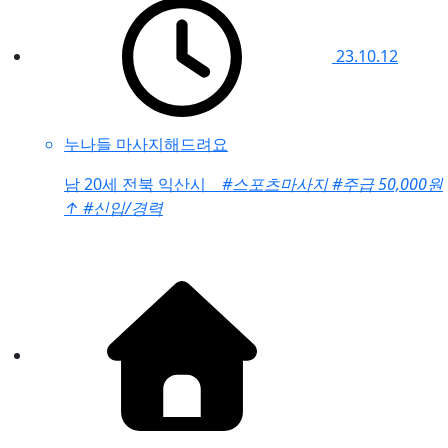
23.10.12
누나들 마사지해드려요
남
20세 전북 익산시
#스포츠마사지
#주급 50,000원
↑
#신입/경력