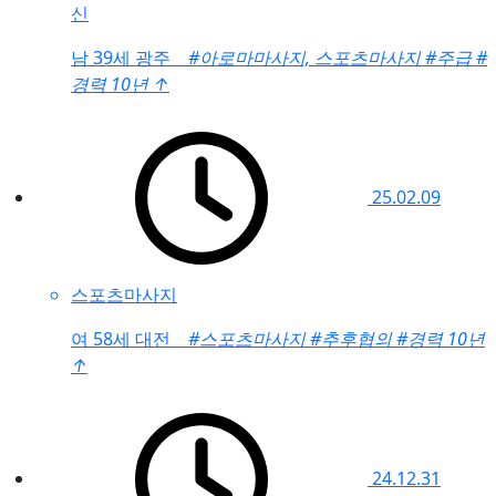
신
남
39세 광주
#아로마마사지, 스포츠마사지
#주급
#
경력 10년
↑
25.02.09
스포츠마사지
여
58세 대전
#스포츠마사지
#추후협의
#경력 10년
↑
24.12.31