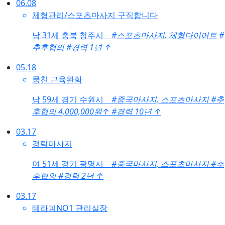
06.08
체형관리/스포츠마사지 구직합니다
남
31세 충북 청주시
#스포츠마사지, 체형다이어트
#
추후협의
#경력 1년
↑
05.18
뭉친 근육완화
남
59세 경기 수원시
#중국마사지, 스포츠마사지
#추
후협의 4,000,000원
↑
#경력 10년
↑
03.17
경락마사지
여
51세 경기 광명시
#중국마사지, 스포츠마사지
#추
후협의
#경력 2년
↑
03.17
테라피NO1 관리실장