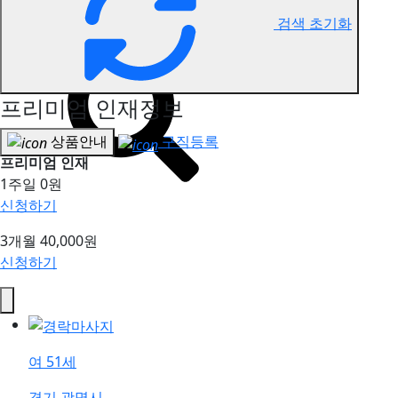
검색 초기화
전국 스포츠마사지 구직정보
프리미엄 인재정보
상품안내
구직등록
프리미엄 인재
1주일
0원
신청하기
3개월
40,000원
신청하기
여
51세
경기 광명시