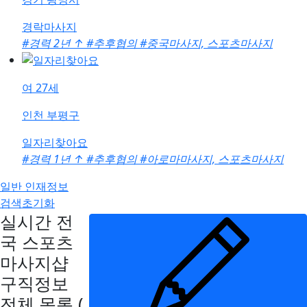
경락마사지
#경력 2년
↑
#추후협의
#중국마사지, 스포츠마사지
여
27세
인천 부평구
일자리찾아요
#경력 1년
↑
#추후협의
#아로마마사지, 스포츠마사지
일반 인재정보
검색초기화
실시간 전
국 스포츠
마사지샵
구직정보
전체 목록
(