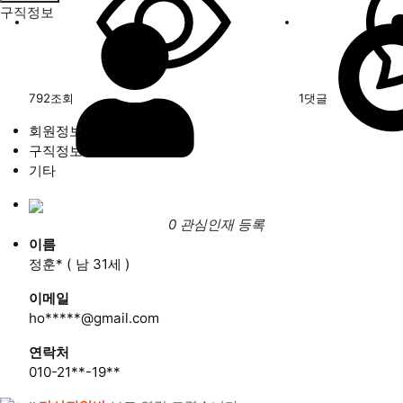
구직정보
792
조회
1
댓글
회원정보
구직정보
기타
0 관심인재 등록
이름
정훈* (
남
31세 )
이메일
ho*****@gmail.com
연락처
010-21**-19**