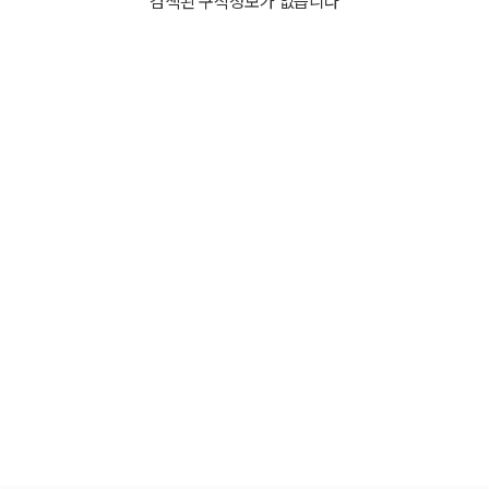
검색된 구직정보가 없습니다