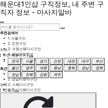
해운대1인샵 구직정보, 내 주변 구
직자 정보 - 마사지알바
추천검색어
1. 서울구인
2. 인천구인
3. 수원스웨디시구인
지역
4. 강남구인정보
[ 부산-해운대구 ]
5. 동탄스웨디시구인
전국
서울
경기
인천
대전
대구
부산
울산
광주
세종
충남
충북
경남
경북
최근검색어
1. 일산마사지구인
전남
전북
강원
제주
2. 성남아로마구인
상세
3. 스웨디시구인
[ 1인샵 ]
4. 안산스웨디시구인
5. 아로마구인