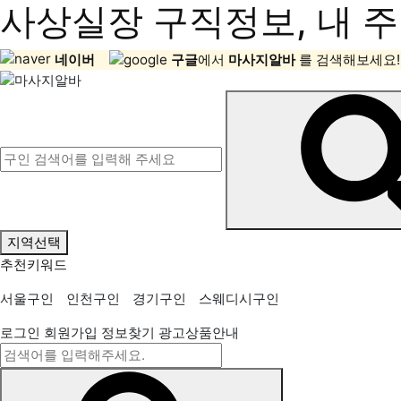
사상실장 구직정보, 내 주
네이버
구글
에서
마사지알바
를 검색해보세요!
지역선택
추천키워드
서울구인
인천구인
경기구인
스웨디시구인
로그인
회원가입
정보찾기
광고상품안내