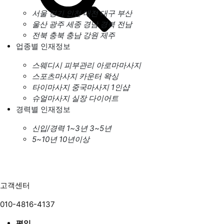
서울
경기
인천
대전
대구
부산
울산
광주
세종
경남
경북
전남
전북
충북
충남
강원
제주
업종별 인재정보
스웨디시
피부관리
아로마마사지
스포츠마사지
카운터
왁싱
타이마사지
중국마사지
1인샵
슈얼마사지
실장
다이어트
경력별 인재정보
신입/경력
1~3년
3~5년
5~10년
10년이상
고객센터
010-4816-4137
평일