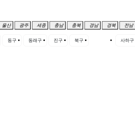
울산
광주
세종
충남
충북
경남
경북
전남
동구
동래구
진구
북구
사상구
사하구