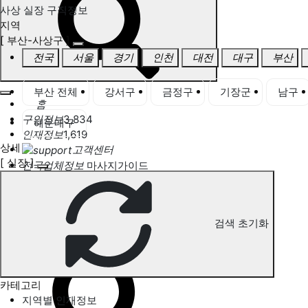
사상 실장 구직정보
지역
[ 부산-사상구 ]
전국
서울
경기
인천
대전
대구
부산
부산 전체
강서구
금정구
기장군
남구
홈
구인정보
3,834
해운대구
인재정보
1,619
상세
고객센터
[ 실장 ]
전국업체정보
마사지가이드
업체 서비스 관리
개인 서비스 관리
검색 초기화
사상 실장 구직정보
카테고리
지역별 인재정보