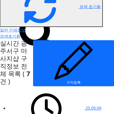
검색 초기화
광주서구 마사지 구직정보
일반 인재정보
검색초기화
실시간 광
주서구 마
사지샵 구
직정보
전
체 목록
(
7
건 )
구직등록
25.09.09