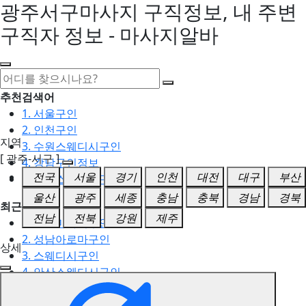
광주서구마사지 구직정보, 내 주변
구직자 정보 - 마사지알바
추천검색어
1. 서울구인
2. 인천구인
지역
3. 수원스웨디시구인
[ 광주-서구 ]
4. 강남구인정보
전국
서울
경기
인천
대전
대구
부산
5. 동탄스웨디시구인
울산
광주
세종
충남
충북
경남
경북
최근검색어
전남
전북
강원
제주
1. 일산마사지구인
2. 성남아로마구인
상세
3. 스웨디시구인
4. 안산스웨디시구인
5. 아로마구인