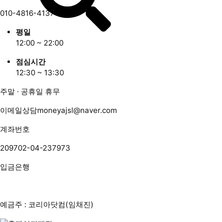
010-4816-4137
평일
12:00 ~ 22:00
점심시간
12:30 ~ 13:30
주말 · 공휴일 휴무
이메일상담
moneyajsl@naver.com
계좌번호
209702-04-237973
입금은행
예금주 : 코리아닷컴(임채진)