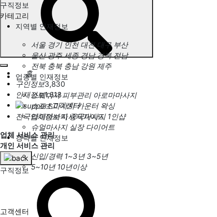
구직정보
카테고리
지역별 인재정보
서울
경기
인천
대전
대구
부산
울산
광주
세종
경남
경북
전남
전북
충북
충남
강원
제주
홈
업종별 인재정보
구인정보
3,830
인재정보
1,618
스웨디시
피부관리
아로마마사지
고객센터
스포츠마사지
카운터
왁싱
전국업체정보
마사지가이드
타이마사지
중국마사지
1인샵
슈얼마사지
실장
다이어트
업체 서비스 관리
경력별 인재정보
개인 서비스 관리
신입/경력
1~3년
3~5년
5~10년
10년이상
구직정보
고객센터