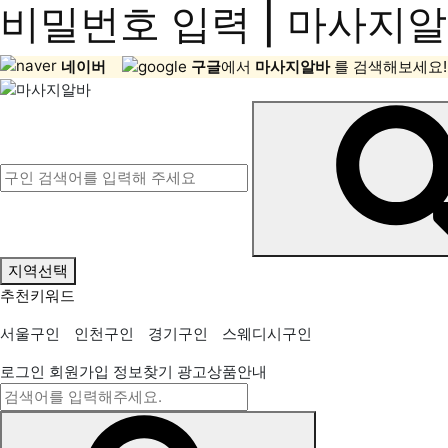
비밀번호 입력 | 마사지
네이버
구글
에서
마사지알바
를 검색해보세요!
지역선택
추천키워드
서울구인
인천구인
경기구인
스웨디시구인
로그인
회원가입
정보찾기
광고상품안내