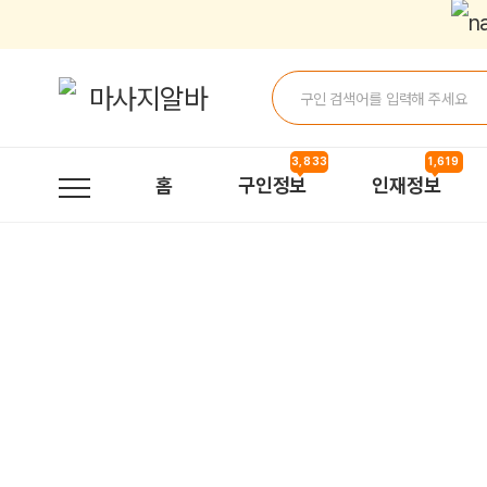
로그인 | 마사지알바
3,833
1,619
홈
구인정보
인재정보