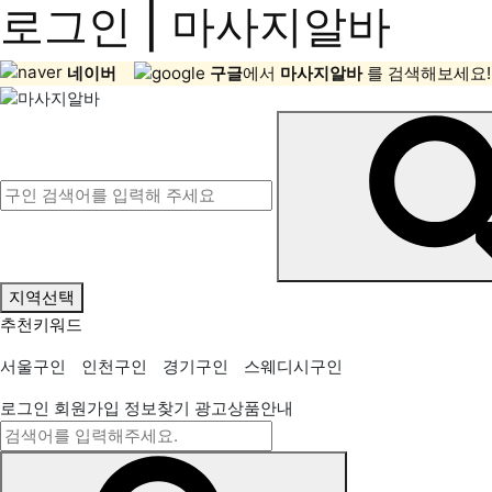
로그인 | 마사지알바
네이버
구글
에서
마사지알바
를 검색해보세요!
지역선택
추천키워드
서울구인
인천구인
경기구인
스웨디시구인
로그인
회원가입
정보찾기
광고상품안내