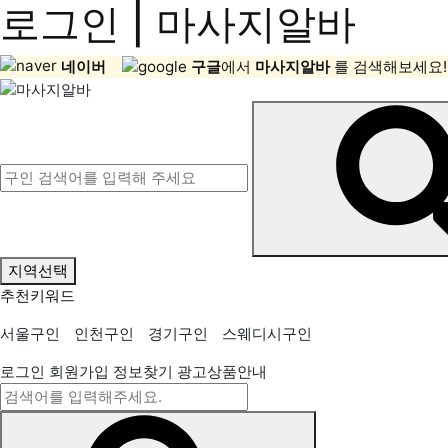
로그인 | 마사지알바
네이버
구글
에서
마사지알바
를 검색해보세요!
지역선택
추천키워드
서울구인
인천구인
경기구인
스웨디시구인
로그인
회원가입
정보찾기
광고상품안내