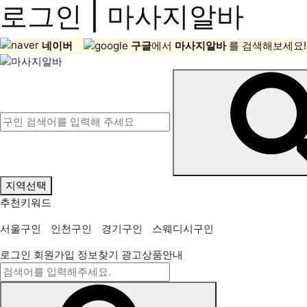
로그인 | 마사지알바
네이버
구글
에서
마사지알바
를 검색해보세요!
지역선택
추천키워드
서울구인
인천구인
경기구인
스웨디시구인
로그인
회원가입
정보찾기
광고상품안내