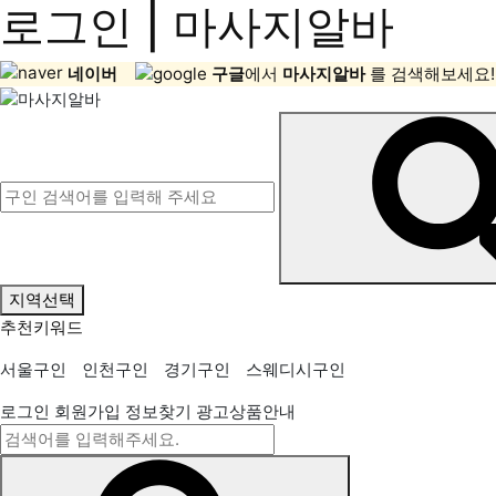
로그인 | 마사지알바
네이버
구글
에서
마사지알바
를 검색해보세요!
지역선택
추천키워드
서울구인
인천구인
경기구인
스웨디시구인
로그인
회원가입
정보찾기
광고상품안내