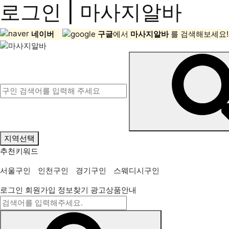
로그인 | 마사지알바
네이버
구글
에서
마사지알바
를 검색해보세요!
지역선택
추천키워드
서울구인
인천구인
경기구인
스웨디시구인
로그인
회원가입
정보찾기
광고상품안내