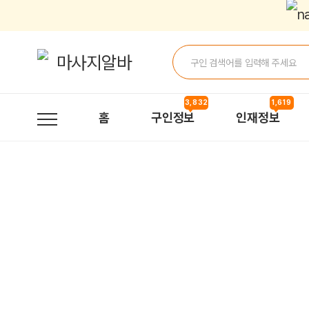
로그인 | 마사지알바
3,832
1,619
홈
구인정보
인재정보